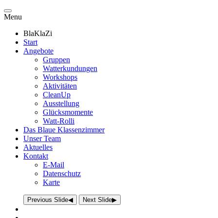
Menu
BlaKlaZi
Start
Angebote
Gruppen
Watterkundungen
Workshops
Aktivitäten
CleanUp
Ausstellung
Glücksmomente
Watt-Rolli
Das Blaue Klassenzimmer
Unser Team
Aktuelles
Kontakt
E-Mail
Datenschutz
Karte
Previous Slide
◀
Next Slide
▶