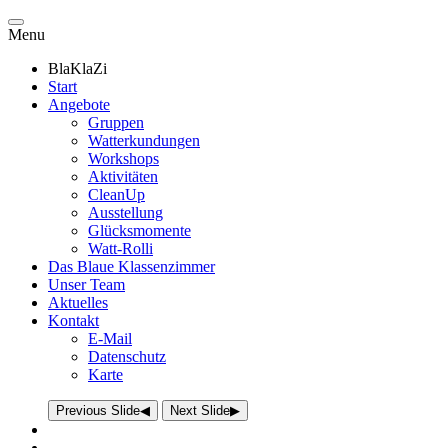
Menu
BlaKlaZi
Start
Angebote
Gruppen
Watterkundungen
Workshops
Aktivitäten
CleanUp
Ausstellung
Glücksmomente
Watt-Rolli
Das Blaue Klassenzimmer
Unser Team
Aktuelles
Kontakt
E-Mail
Datenschutz
Karte
Previous Slide
◀
Next Slide
▶